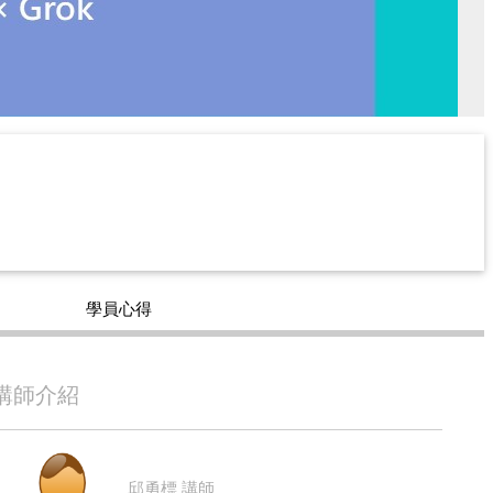
學員心得
講師介紹
邱勇標 講師