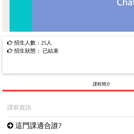
25人
招生人數：
已結束
招生狀態：
課程簡介
課前資訊
這門課適合誰?