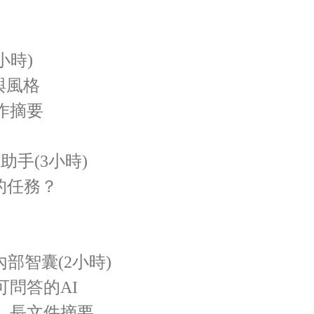
小時)
與風格
作摘要
助手(3小時)
長的任務？
內部智囊(2小時)
可問答的AI
、長文件摘要