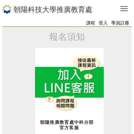
To
朝陽科技大學推廣教育處
課程
登入
學員註冊
報名須知
朝陽推廣教育處中科分部
官方客服