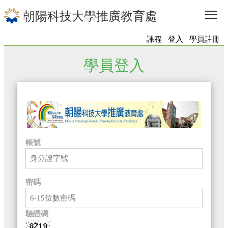
To
朝陽科技大學推廣教育處
課程
登入
學員註冊
學員登入
帳號
密碼
驗證碼